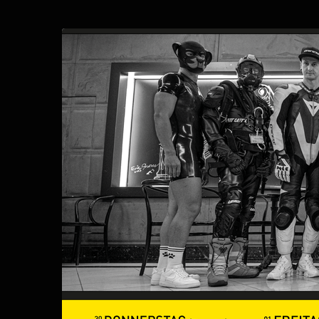
Zum
Haupt-
Maitreffen
Inhalt
springen
2026
bis
30. April
–
3. Mai 2026